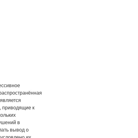
ессивное
 распространённая
 является
, приводящие к
кольких
ушений в
лать вывод о
бусловлено их