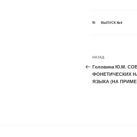
РУБРИКИ
ВЫПУСК №4
Навигация
Предыдущая
НАЗАД
по
запись:
Головина Ю.М. С
записям
ФОНЕТИЧЕСКИХ Н
ЯЗЫКА (НА ПРИМ