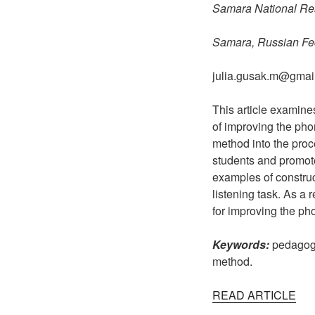
Samara National Res
Samara, Russian Fe
julia.gusak.m@gmai
This article examine
of improving the phon
method into the proce
students and promote
examples of constru
listening task. As a 
for improving the ph
Keywords:
pedagogy
method.
READ ARTICLE