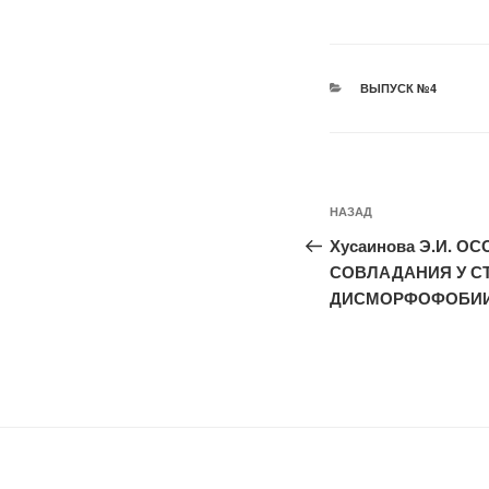
РУБРИКИ
ВЫПУСК №4
Навигация
Предыдущая
НАЗАД
по
запись:
Хусаинова Э.И. 
записям
СОВЛАДАНИЯ У С
ДИСМОРФОФОБИ