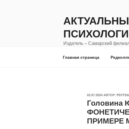
Перейти
к
АКТУАЛЬНЫ
содержимому
ПСИХОЛОГИ
Издатель – Самарский филиал
города Москвы "Московский го
Главная страница
Редколл
ОПУБЛИКОВАНО
02.07.2024
АВТОР:
PSYTE
Головина
ФОНЕТИЧЕ
ПРИМЕРЕ 