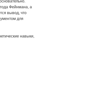
основательно.
тода Фейнмана, а
тся вывод, что
рументом для
нетические навыки,