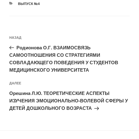
РУБРИКИ
ВЫПУСК №4
Навигация
Предыдущая
НАЗАД
по
запись:
записям
Родионова О.Г. ВЗАИМОСВЯЗЬ
САМООТНОШЕНИЯ СО СТРАТЕГИЯМИ
СОВЛАДАЮЩЕГО ПОВЕДЕНИЯ У СТУДЕНТОВ
МЕДИЦИНСКОГО УНИВЕРСИТЕТА
Следующая
ДАЛЕЕ
запись
Орешина Л.Ю. ТЕОРЕТИЧЕСКИЕ АСПЕКТЫ
ИЗУЧЕНИЯ ЭМОЦИОНАЛЬНО-ВОЛЕВОЙ СФЕРЫ У
ДЕТЕЙ ДОШКОЛЬНОГО ВОЗРАСТА