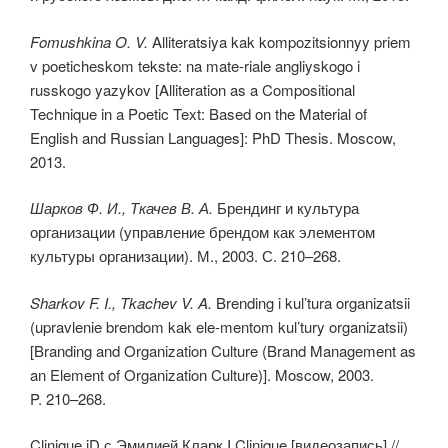
Fomushkina O. V.
Alliteratsiya kak kompozitsionnyy priem
v poeticheskom tekste: na mate-riale angliyskogo i
russkogo yazykov [Alliteration as a Compositional
Technique in a Poetic Text: Based on the Material of
English and Russian Languages]: PhD Thesis. Moscow,
2013.
Шарков Ф. И., Ткачев В. А.
Брендинг и культура
организации (управление брендом как элементом
культуры организации). М., 2003. С. 210–268.
Sharkov F. I., Tkachev V. A.
Brending i kul’tura organizatsii
(upravlenie brendom kak ele-mentom kul’tury organizatsii)
[Branding and Organization Culture (Brand Management as
an Element of Organization Culture)]. Moscow, 2003.
P. 210–268.
Clinique iD с Эмилией Кларк I Clinique [видеозапись] //