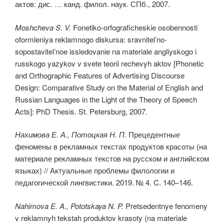
актов: дис. … канд. филол. наук. СПб., 2007.
Moshcheva S. V.
Fonetiko-orfograficheskie osobennosti
oformleniya reklamnogo diskursa: sravnitel’no-
sopostavitel’noe issledovanie na materiale angliyskogo i
russkogo yazykov v svete teorii rechevyh aktov [Phonetic
and Orthographic Features of Advertising Discourse
Design: Comparative Study on the Material of English and
Russian Languages in the Light of the Theory of Speech
Acts]: PhD Thesis. St. Petersburg, 2007.
Нахимова Е. А., Потоцкая Н. П.
Прецедентные
феномены в рекламных текстах продуктов красоты (на
материале рекламных текстов на русском и английском
языках) // Актуальные проблемы филологии и
педагогической лингвистики. 2019. № 4. C. 140–146.
Nahimova E. A., Pototskaya N. P.
Pretsedentnye fenomeny
v reklamnyh tekstah produktov krasoty (na materiale